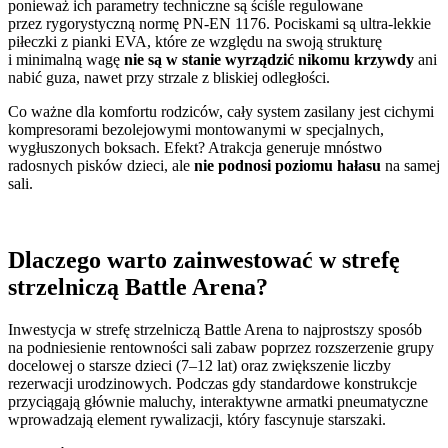
ponieważ ich parametry techniczne są ściśle regulowane
przez rygorystyczną normę PN-EN 1176. Pociskami są ultra-lekkie
piłeczki z pianki EVA, które ze względu na swoją strukturę
i minimalną wagę
nie są w stanie wyrządzić nikomu krzywdy
ani
nabić guza, nawet przy strzale z bliskiej odległości.
Co ważne dla komfortu rodziców, cały system zasilany jest cichymi
kompresorami bezolejowymi montowanymi w specjalnych,
wygłuszonych boksach. Efekt? Atrakcja generuje mnóstwo
radosnych pisków dzieci, ale
nie podnosi poziomu hałasu
na samej
sali.
Dlaczego warto zainwestować w strefę
strzelniczą Battle Arena?
Inwestycja w strefę strzelniczą Battle Arena to najprostszy sposób
na podniesienie rentowności sali zabaw poprzez rozszerzenie grupy
docelowej o starsze dzieci (7–12 lat) oraz zwiększenie liczby
rezerwacji urodzinowych. Podczas gdy standardowe konstrukcje
przyciągają głównie maluchy, interaktywne armatki pneumatyczne
wprowadzają element rywalizacji, który fascynuje starszaki.