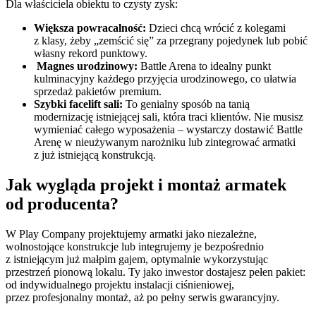
Dla właściciela obiektu to czysty zysk:
Większa powracalność:
Dzieci chcą wrócić z kolegami
z klasy, żeby „zemścić się” za przegrany pojedynek lub pobić
własny rekord punktowy.
Magnes urodzinowy:
Battle Arena to idealny punkt
kulminacyjny każdego przyjęcia urodzinowego, co ułatwia
sprzedaż pakietów premium.
Szybki facelift sali:
To genialny sposób na tanią
modernizację istniejącej sali, która traci klientów. Nie musisz
wymieniać całego wyposażenia – wystarczy dostawić Battle
Arenę w nieużywanym narożniku lub zintegrować armatki
z już istniejącą konstrukcją.
Jak wygląda projekt i montaż armatek
od producenta?
W Play Company projektujemy armatki jako niezależne,
wolnostojące konstrukcje lub integrujemy je bezpośrednio
z istniejącym już małpim gajem, optymalnie wykorzystując
przestrzeń pionową lokalu. Ty jako inwestor dostajesz pełen pakiet:
od indywidualnego projektu instalacji ciśnieniowej,
przez profesjonalny montaż, aż po pełny serwis gwarancyjny.