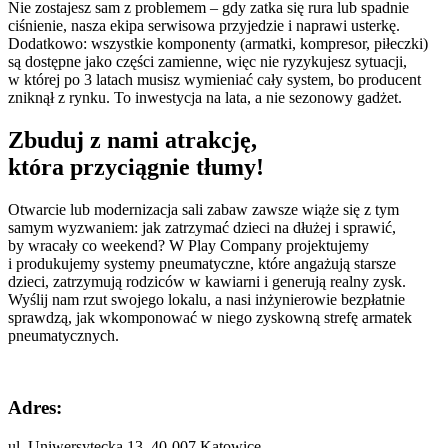
Nie zostajesz sam z problemem – gdy zatka się rura lub spadnie
ciśnienie, nasza ekipa serwisowa przyjedzie i naprawi usterkę.
Dodatkowo: wszystkie komponenty (armatki, kompresor, piłeczki)
są dostępne jako części zamienne, więc nie ryzykujesz sytuacji,
w której po 3 latach musisz wymieniać cały system, bo producent
zniknął z rynku. To inwestycja na lata, a nie sezonowy gadżet.
Zbuduj z nami atrakcję,
która przyciągnie tłumy!
Otwarcie lub modernizacja sali zabaw zawsze wiąże się z tym
samym wyzwaniem: jak zatrzymać dzieci na dłużej i sprawić,
by wracały co weekend? W Play Company projektujemy
i produkujemy systemy pneumatyczne, które angażują starsze
dzieci, zatrzymują rodziców w kawiarni i generują realny zysk.
Wyślij nam rzut swojego lokalu, a nasi inżynierowie bezpłatnie
sprawdzą, jak wkomponować w niego zyskowną strefę armatek
pneumatycznych.
Adres:
ul. Uniwersytecka 13, 40-007 Katowice