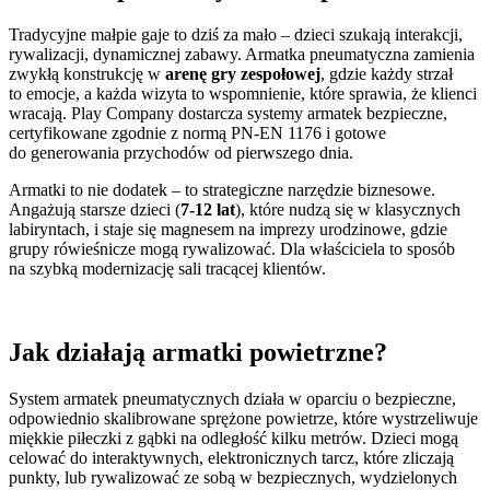
Tradycyjne małpie gaje to dziś za mało – dzieci szukają interakcji,
rywalizacji, dynamicznej zabawy. Armatka pneumatyczna zamienia
zwykłą konstrukcję w
arenę gry zespołowej
, gdzie każdy strzał
to emocje, a każda wizyta to wspomnienie, które sprawia, że klienci
wracają. Play Company dostarcza systemy armatek bezpieczne,
certyfikowane zgodnie z normą PN-EN 1176 i gotowe
do generowania przychodów od pierwszego dnia.
Armatki to nie dodatek – to strategiczne narzędzie biznesowe.
Angażują starsze dzieci (
7-12 lat
), które nudzą się w klasycznych
labiryntach, i staje się magnesem na imprezy urodzinowe, gdzie
grupy rówieśnicze mogą rywalizować. Dla właściciela to sposób
na szybką modernizację sali tracącej klientów.
Jak działają armatki powietrzne?
System armatek pneumatycznych działa w oparciu o bezpieczne,
odpowiednio skalibrowane sprężone powietrze, które wystrzeliwuje
miękkie piłeczki z gąbki na odległość kilku metrów. Dzieci mogą
celować do interaktywnych, elektronicznych tarcz, które zliczają
punkty, lub rywalizować ze sobą w bezpiecznych, wydzielonych