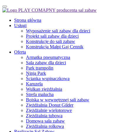
Strona główna
Usługi
Wyposażenie sali zabaw dla dzieci
Projekt sali zabaw dla dzieci
Konstrukcje do sali zabaw
Konstrukcja Małpi Gaj Cennik
Oferta
Armatka pneumatyczna
Sala zabaw dla dzieci
Park trampolin
Ninja Park
Ścianka wspinaczkowa
Karuzela
Wulkan zjeżdżalnia
Strefa malucha
Boiska w wewnętrznej sali zabaw
Zjeżdżalnia Donut Gilder
Zjeżdżalnie wielotorowe
Zjeżdżalnia tubowa
Domowa sala zabaw
Zjeżdżalnia rolkowa
Realizacje Sal Zabaw