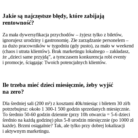
Jakie są najczęstsze błędy, które zabijają
rentowność?
Za mała dywersyfikacja przychodów – żyjesz tylko z biletów,
ignorujesz urodziny i gastronomię. Złe zarządzanie personelem –
za dużo pracowników w tygodniu (gdy pusto), za mało w weekend
(chaos i utrata klientów). Brak marketingu lokalnego – zakładasz,
że „dzieci same przyjdą”, a tymczasem konkurencja robi eventy
i promocje, ściągając Twoich potencjalnych klientów.
Ile trzeba mieć dzieci miesięcznie, żeby wyjść
na zero?
Dla średniej sali (200 m²) z kosztami 40k/miesiąc i biletem 30 zł/h
potrzebujesz: około 1 300-1 500 godzin sprzedanych miesięcznie.
To średnio 50-60 godzin dziennie (przy 10h otwarcia = 5-6 dzieci
średnio na każdą godzinę) plus 5-8 urodzin miesięcznie (po 1000 zł
każde). Brzmi osiągalnie? Tak, ale tylko przy dobrej lokalizacji
i aktywnym marketingu.