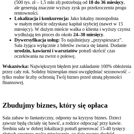
(500 tys. zł – 1,5 mln zł) potrzebują od
18 do 36 miesięcy
,
ale generują znacznie wyższy zysk po przekroczeniu progu
rentowności.
Lokalizacja i konkurencja:
Jako lokalny monopolista
w małym mieście odzyskasz kapitał szybciej (nawet w 15
miesięcy). W dużym mieście walka o klienta i wyższy czynsz
wydłużają ten proces do około
24–30 miesięcy
.
Dywersyfikacja usług:
To najsilniejszy „przyspieszacz”.
Sala żyjąca wyłącznie z biletów zwraca się latami. Dodanie
urodzin, kawiarni i warsztatów
potrafi skrócić czas
oczekiwania na zwrot o połowę.
Wskazówka:
Największym błędem jest zakładanie 100% obłożenia
przez cały rok. Solidny biznesplan musi uwzględniać sezonowość –
tylko realne liczby ochronią Twój biznes przed utratą płynności
finansowej.
Zbudujmy biznes, który się opłaca
Sala zabaw to fantastyczny, odporny na kryzysy biznes. Dzieci
zawsze będą chciały się bawić, a rodzice odpocząć przy kawie.
Średnia sala w dobrej lokalizacji potrafi generować 15-40 tysięcy
złotych czystego zysku miesięcznie, co daje roczny dochód