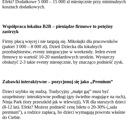
Efekt? Dodatkowe 5 000 – 15 000 zł miesięcznie przy minimalnych
kosztach dodatkowych.
Współpraca lokalna B2B – pieniądze firmowe to potężny
zastrzyk
Firmy płacą więcej i nie targują się. Mikołajki dla pracowników
(pakiet 3 000 – 8 000 zł), Dzień Dziecka dla lokalnych
przedsiębiorstw, eventy integracyjne w weekendy. Jeden event
firmowy to wartość 10-20 standardowych urodzin. Wystarczy
obsłużyć 2-3 takie eventy miesięcznie, by znacząco podnieść zysk.
Zabawki interaktywne – pozycjonuj się jako „Premium”
Dzieci szybko się nudzą. Tradycyjny „małpi gaj” musi być
uzupełniony: interaktywne podłogi (gry świetlne reagujące na ruch),
Ninja Park (tory przeszkód jak w telewizji), VR dla starszych dzieci
(8-12 lat). Efekt? Możesz podnieść cenę biletu o 20-30% („sala
premium”), a rodzice zapłacą, bo dzieci wymagają powrotu właśnie
do Ciebie.