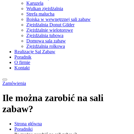
Karuzela
Wulkan zjeżdżalnia
Strefa malucha
Boiska w wewnętrznej sali zabaw
Zjeżdżalnia Donut Gilder
Zjeżdżalnie wielotorowe
Zjeżdżalnia tubowa
Domowa sala zabaw
Zjeżdżalnia rolkowa
Realizacje Sal Zabaw
Poradnik
O firmie
Kontakt
Zamówienia
Ile można zarobić na sali
zabaw?
Strona główna
Poradniki