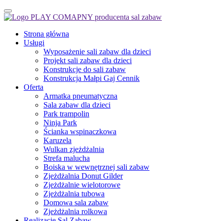
Strona główna
Usługi
Wyposażenie sali zabaw dla dzieci
Projekt sali zabaw dla dzieci
Konstrukcje do sali zabaw
Konstrukcja Małpi Gaj Cennik
Oferta
Armatka pneumatyczna
Sala zabaw dla dzieci
Park trampolin
Ninja Park
Ścianka wspinaczkowa
Karuzela
Wulkan zjeżdżalnia
Strefa malucha
Boiska w wewnętrznej sali zabaw
Zjeżdżalnia Donut Gilder
Zjeżdżalnie wielotorowe
Zjeżdżalnia tubowa
Domowa sala zabaw
Zjeżdżalnia rolkowa
Realizacje Sal Zabaw