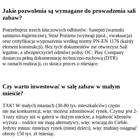
Jakie pozwolenia są wymagane do prowadzenia sali
zabaw?
Potrzebujesz trzech kluczowych odbiorów: Sanepid (warunki
sanitarno-higieniczne), Straż Pożarna (wymogi ppoż., ewakuacja)
oraz certyfikacja wyposażenia według normy PN-EN 1176 (każdy
element konstrukcji). Bez tych dokumentów nie otworzysz Sali
legalnie, a ubezpieczyciel odmówi polisy OC. Play Company
dostarcza pełną dokumentację techniczno-ruchową (DTR)
w ramach realizacji, co skraca proces o miesiące.
Czy warto inwestować w salę zabaw w małym
mieście?
TAK! W małych miastach (30-80 tys. mieszkańców) często
nie ma konkurencji, więc możesz zdominować rynek. Czynsz jest 2-
3 razy niższy niż w galerii w dużym mieście, a lojalność klientów
wyższa – rodzice nie mają alternatywy, więc wracają do Ciebie.
Jedyny minus: mniejszy rynek (mniej dzieci), więc trudniej osiągnąć
obroty 150 tys. zł /miesiąc.