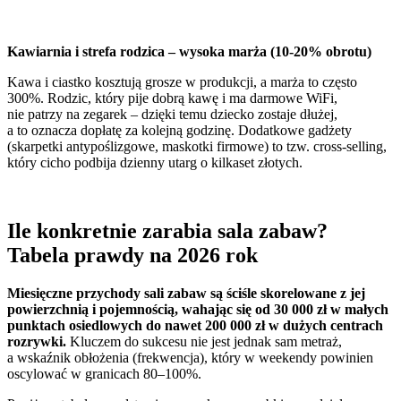
Kawiarnia i strefa rodzica – wysoka marża (10-20% obrotu)
Kawa i ciastko kosztują grosze w produkcji, a marża to często
300%. Rodzic, który pije dobrą kawę i ma darmowe WiFi,
nie patrzy na zegarek – dzięki temu dziecko zostaje dłużej,
a to oznacza dopłatę za kolejną godzinę. Dodatkowe gadżety
(skarpetki antypoślizgowe, maskotki firmowe) to tzw. cross-selling,
który cicho podbija dzienny utarg o kilkaset złotych.
Ile konkretnie zarabia sala zabaw?
Tabela prawdy na 2026 rok
Miesięczne przychody sali zabaw są ściśle skorelowane z jej
powierzchnią i pojemnością, wahając się od 30 000 zł w małych
punktach osiedlowych do nawet 200 000 zł w dużych centrach
rozrywki.
Kluczem do sukcesu nie jest jednak sam metraż,
a wskaźnik obłożenia (frekwencja), który w weekendy powinien
oscylować w granicach 80–100%.