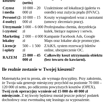
kosztów
(netto)
Czynsz
10 000 – 20
Uzależnione od lokalizacji (galeria vs
i media
000 zł
osiedle) oraz zużycia prądu (HVAC).
Personel (2-
10 000 – 15
Koszty wynagrodzeń wraz z narzutami
4 osoby)
000 zł
(umowy zlecenia/o pracę).
Utrzymanie
3 000 – 6 000
Profesjonalna chemia, dezynfekcja
i czystość
zł
kulek, bieżące naprawy i serwis.
Marketing
2 000 – 4 000
Kampanie Facebook Ads, Google
lokalny
zł
Maps oraz lokalne akcje promocyjne.
Licencje
500 – 1 500
ZAiKS, system rezerwacji biletów
i opłaty
zł
online, ubezpieczenie OC.
25 000 – 45
Całkowity koszt utrzymania obiektu
RAZEM
000 zł
(bez towaru do kawiarni).
Ile realnie zostanie w Twojej kieszeni?
Matematyka jest tu prosta, ale wymaga dyscypliny. Przy założeniu,
że Twoja sala generuje miesięczny przychód na poziomie 70 000 –
120 000 zł netto, po odliczeniu powyższych kosztów (OPEX),
Twój zysk operacyjny wyniesie od 15 000 do 40 000 zł
miesięcznie.
Z tej kwoty będziesz musiał jeszcze pokryć podatek
dochodowy oraz ewentualną ratę leasingu za wyposażenie.