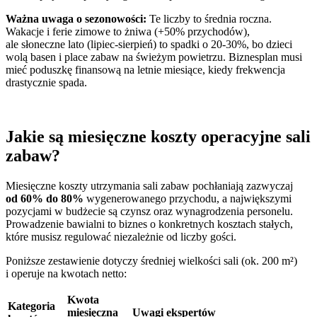
Ważna uwaga o sezonowości:
Te liczby to średnia roczna.
Wakacje i ferie zimowe to żniwa (+50% przychodów),
ale słoneczne lato (lipiec-sierpień) to spadki o 20-30%, bo dzieci
wolą basen i place zabaw na świeżym powietrzu. Biznesplan musi
mieć poduszkę finansową na letnie miesiące, kiedy frekwencja
drastycznie spada.
Jakie są miesięczne koszty operacyjne sali
zabaw?
Miesięczne koszty utrzymania sali zabaw pochłaniają zazwyczaj
od 60% do 80%
wygenerowanego przychodu, a największymi
pozycjami w budżecie są czynsz oraz wynagrodzenia personelu.
Prowadzenie bawialni to biznes o konkretnych kosztach stałych,
które musisz regulować niezależnie od liczby gości.
Poniższe zestawienie dotyczy średniej wielkości sali (ok. 200 m²)
i operuje na kwotach netto:
Kwota
Kategoria
miesięczna
Uwagi ekspertów