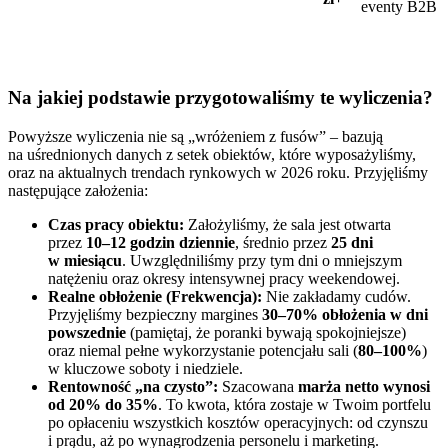
eventy B2B
Na jakiej podstawie przygotowaliśmy te wyliczenia?
Powyższe wyliczenia nie są „wróżeniem z fusów” – bazują
na uśrednionych danych z setek obiektów, które wyposażyliśmy,
oraz na aktualnych trendach rynkowych w 2026 roku. Przyjęliśmy
następujące założenia:
Czas pracy obiektu:
Założyliśmy, że sala jest otwarta
przez
10–12 godzin dziennie
, średnio przez
25 dni
w miesiącu
. Uwzględniliśmy przy tym dni o mniejszym
natężeniu oraz okresy intensywnej pracy weekendowej.
Realne obłożenie (Frekwencja):
Nie zakładamy cudów.
Przyjęliśmy bezpieczny margines
30–70% obłożenia w dni
powszednie
(pamiętaj, że poranki bywają spokojniejsze)
oraz niemal pełne wykorzystanie potencjału sali (
80–100%
)
w kluczowe soboty i niedziele.
Rentowność „na czysto”:
Szacowana
marża netto wynosi
od 20% do 35%
. To kwota, która zostaje w Twoim portfelu
po opłaceniu wszystkich kosztów operacyjnych: od czynszu
i prądu, aż po wynagrodzenia personelu i marketing.