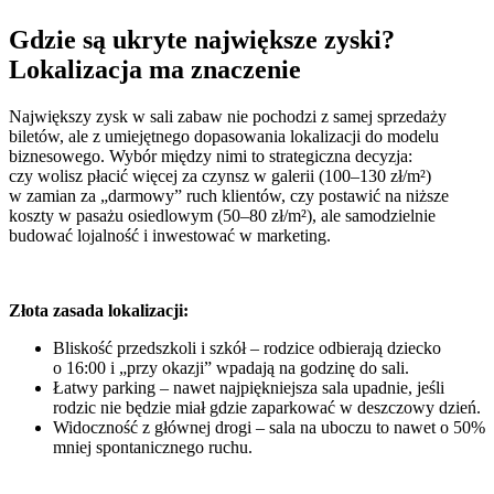
Gdzie są ukryte największe zyski?
Lokalizacja ma znaczenie
Największy zysk w sali zabaw nie pochodzi z samej sprzedaży
biletów, ale z umiejętnego dopasowania lokalizacji do modelu
biznesowego. Wybór między nimi to strategiczna decyzja:
czy wolisz płacić więcej za czynsz w galerii (100–130 zł/m²)
w zamian za „darmowy” ruch klientów, czy postawić na niższe
koszty w pasażu osiedlowym (50–80 zł/m²), ale samodzielnie
budować lojalność i inwestować w marketing.
Złota zasada lokalizacji:
Bliskość przedszkoli i szkół – rodzice odbierają dziecko
o 16:00 i „przy okazji” wpadają na godzinę do sali.
Łatwy parking – nawet najpiękniejsza sala upadnie, jeśli
rodzic nie będzie miał gdzie zaparkować w deszczowy dzień.
Widoczność z głównej drogi – sala na uboczu to nawet o 50%
mniej spontanicznego ruchu.