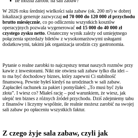
Ile można zarobić na sali zabaw?
W 2026 roku średniej wielkości sala zabaw (ok. 200 m²) w dobrej
lokalizacji generuje zazwyczaj
od 70 000 do 120 000 zł
przychodu
brutto miesięcznie
, co po odliczeniu wszystkich kosztów
operacyjnych pozwala wygenerować
od 15 000 do 40 000 zł
czystego zysku netto
. Ostateczny wynik zależy od umiejętnego
połączenia sprzedaży biletów z wysokomarżowymi usługami
dodatkowymi, takimi jak organizacja urodzin czy gastronomia.
Pytanie o realne zarobki to najczęstszy temat naszych rozmów przy
kawie z inwestorami. Nikt nie otwiera sali zabaw tylko dla idei –
to ma być dochodowy biznes, który zapewni Ci stabilność
finansową. Pewnie byłeś kiedyś na urodzinach w sali zabaw.
Zapłaciłeś rachunek za pakiet i pomyślałeś: „To musi być żyła
złota”. I wiesz co? Miałeś rację – pod warunkiem, że wiesz, jak
ulepić ten biznes z różnych źródeł przychodu. Dziś zdejmiemy tabu
z finansów i liczymy wspólnie, ile realnie możesz zarobić na swojej
sali zabaw po opłaceniu wszystkich faktur.
Z czego żyje sala zabaw, czyli jak