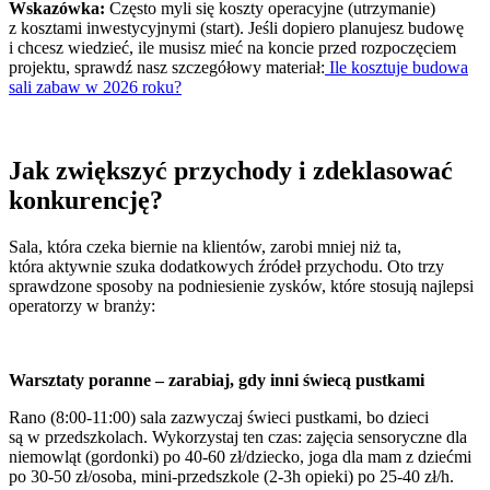
Wskazówka:
Często myli się koszty operacyjne (utrzymanie)
z kosztami inwestycyjnymi (start). Jeśli dopiero planujesz budowę
i chcesz wiedzieć, ile musisz mieć na koncie przed rozpoczęciem
projektu, sprawdź nasz szczegółowy materiał:
Ile kosztuje budowa
sali zabaw w 2026 roku?
Jak zwiększyć przychody i zdeklasować
konkurencję?
Sala, która czeka biernie na klientów, zarobi mniej niż ta,
która aktywnie szuka dodatkowych źródeł przychodu. Oto trzy
sprawdzone sposoby na podniesienie zysków, które stosują najlepsi
operatorzy w branży:
Warsztaty poranne – zarabiaj, gdy inni świecą pustkami
Rano (8:00-11:00) sala zazwyczaj świeci pustkami, bo dzieci
są w przedszkolach. Wykorzystaj ten czas: zajęcia sensoryczne dla
niemowląt (gordonki) po 40-60 zł/dziecko, joga dla mam z dziećmi
po 30-50 zł/osoba, mini-przedszkole (2-3h opieki) po 25-40 zł/h.