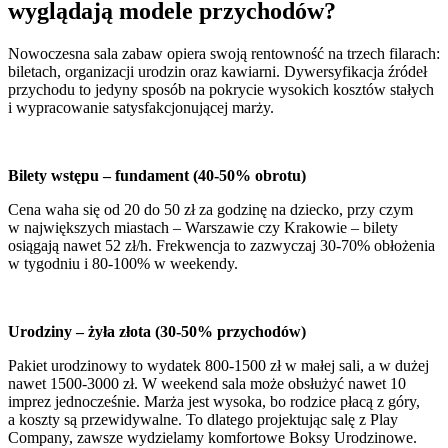
wyglądają modele przychodów?
Nowoczesna sala zabaw opiera swoją rentowność na trzech filarach:
biletach, organizacji urodzin oraz kawiarni. Dywersyfikacja źródeł
przychodu to jedyny sposób na pokrycie wysokich kosztów stałych
i wypracowanie satysfakcjonującej marży.
Bilety wstępu – fundament (40-50% obrotu)
Cena waha się od 20 do 50 zł za godzinę na dziecko, przy czym
w największych miastach – Warszawie czy Krakowie – bilety
osiągają nawet 52 zł/h. Frekwencja to zazwyczaj 30-70% obłożenia
w tygodniu i 80-100% w weekendy.
Urodziny – żyła złota (30-50% przychodów)
Pakiet urodzinowy to wydatek 800-1500 zł w małej sali, a w dużej
nawet 1500-3000 zł. W weekend sala może obsłużyć nawet 10
imprez jednocześnie. Marża jest wysoka, bo rodzice płacą z góry,
a koszty są przewidywalne. To dlatego projektując salę z Play
Company, zawsze wydzielamy komfortowe Boksy Urodzinowe.