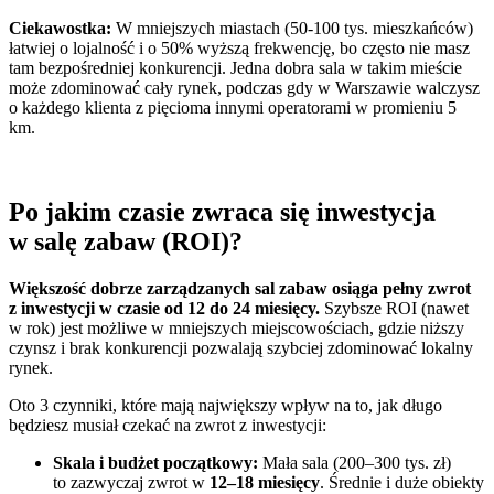
Ciekawostka:
W mniejszych miastach (50-100 tys. mieszkańców)
łatwiej o lojalność i o 50% wyższą frekwencję, bo często nie masz
tam bezpośredniej konkurencji. Jedna dobra sala w takim mieście
może zdominować cały rynek, podczas gdy w Warszawie walczysz
o każdego klienta z pięcioma innymi operatorami w promieniu 5
km.
Po jakim czasie zwraca się inwestycja
w salę zabaw (ROI)?
Większość dobrze zarządzanych sal zabaw osiąga pełny zwrot
z inwestycji w czasie od 12 do 24 miesięcy.
Szybsze ROI (nawet
w rok) jest możliwe w mniejszych miejscowościach, gdzie niższy
czynsz i brak konkurencji pozwalają szybciej zdominować lokalny
rynek.
Oto 3 czynniki, które mają największy wpływ na to, jak długo
będziesz musiał czekać na zwrot z inwestycji:
Skala i budżet początkowy:
Mała sala (200–300 tys. zł)
to zazwyczaj zwrot w
12–18 miesięcy
. Średnie i duże obiekty