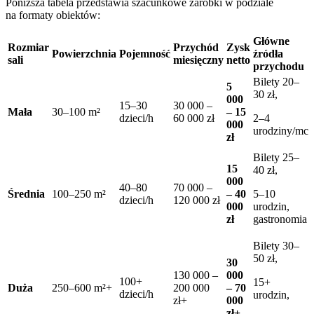
Poniższa tabela przedstawia szacunkowe zarobki w podziale
na formaty obiektów:
Główne
Rozmiar
Przychód
Zysk
Powierzchnia
Pojemność
źródła
sali
miesięczny
netto
przychodu
Bilety 20–
5
30 zł,
000
15–30
30 000 –
Mała
30–100 m²
– 15
dzieci/h
60 000 zł
2–4
000
urodziny/mc
zł
Bilety 25–
15
40 zł,
000
40–80
70 000 –
Średnia
100–250 m²
– 40
5–10
dzieci/h
120 000 zł
000
urodzin,
zł
gastronomia
Bilety 30–
50 zł,
30
130 000 –
000
100+
15+
Duża
250–600 m²+
200 000
– 70
dzieci/h
urodzin,
zł+
000
zł+