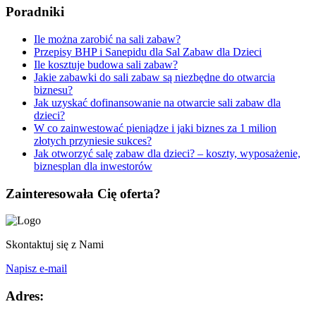
Poradniki
Ile można zarobić na sali zabaw?
Przepisy BHP i Sanepidu dla Sal Zabaw dla Dzieci
Ile kosztuje budowa sali zabaw?
Jakie zabawki do sali zabaw są niezbędne do otwarcia
biznesu?
Jak uzyskać dofinansowanie na otwarcie sali zabaw dla
dzieci?
W co zainwestować pieniądze i jaki biznes za 1 milion
złotych przyniesie sukces?
Jak otworzyć salę zabaw dla dzieci? – koszty, wyposażenie,
biznesplan dla inwestorów
Zainteresowała Cię oferta?
Skontaktuj się z Nami
Napisz e-mail
Adres: